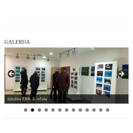
GALERIJA
Izložba ERK Korčula
0
1
2
3