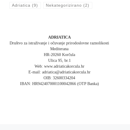
Adriatica
(9)
Nekategorizirano
(2)
ADRIATICA
Društvo za istraživanje i očuvanje prirodoslovne raznolikosti
Mediterana
HR-20260 Korčula
Ulica 95, br.1
Web: www.adriaticakorcula.hr
E-mail: adriatica@adriaticakorcula.hr
OIB: 32600334204
IBAN: HR9424070001100042866 (OTP Banka)