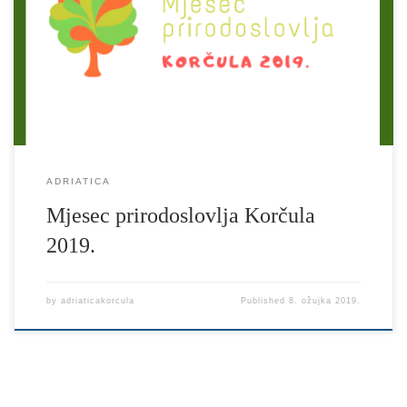
lokalne zajednice, za 2019. godinu planirana je proširena izvedba
projekta “Tjedan prirodoslovlja” na “Mjesec prirodoslovlja”.
Ciljevi projekta su aktivna promocija vrijednosti prirodoslovlja
[…]
ADRIATICA
Mjesec prirodoslovlja Korčula
2019.
by
adriaticakorcula
Published
8. ožujka 2019.