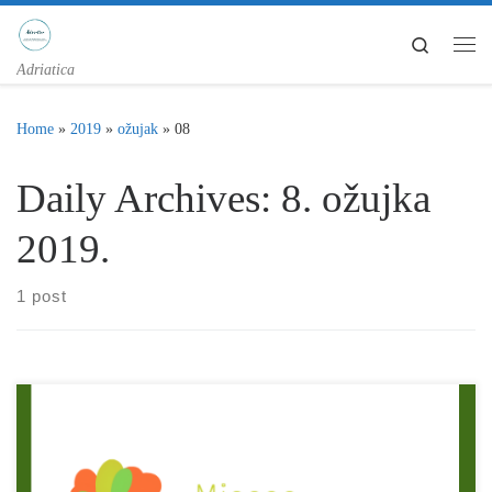
Skip to content
Search
Me
Adriatica
Home
»
2019
»
ožujak
»
08
Daily Archives:
8. ožujka
2019.
1 post
Zbog potrebe za opsežnijim istraživanjima i aktivnim uključenjem