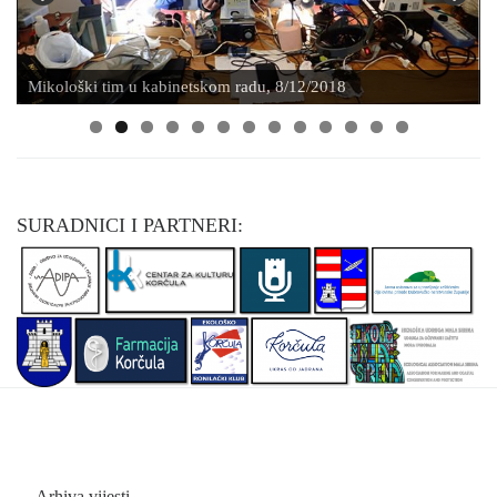
Mikološki tim u kabinetskom radu, 8/12/2018
0
1
2
3
SURADNICI I PARTNERI: