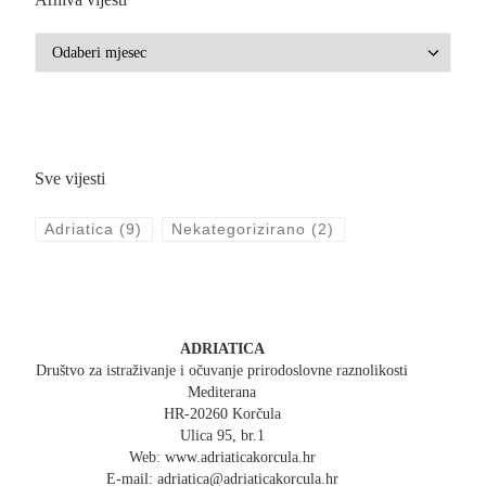
Arhiva vijesti
Arhiva vijesti
Sve vijesti
Adriatica
(9)
Nekategorizirano
(2)
ADRIATICA
Društvo za istraživanje i očuvanje prirodoslovne raznolikosti
Mediterana
HR-20260 Korčula
Ulica 95, br.1
Web: www.adriaticakorcula.hr
E-mail: adriatica@adriaticakorcula.hr