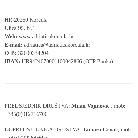
HR-20260 Korčula
Ulica 95, br.1
Web:
www.adriaticakorcula.hr
E-mail:
adriatica@adriaticakorcula.hr
OIB:
32600334204
IBAN:
HR9424070001100042866 (OTP Banka)
PREDSJEDNIK DRUŠTVA:
Milan Vojinović
, mob:
+385(0)912716700
DOPREDSJEDNICA DRUŠTVA:
Tamara Crnac
, mob:
+385(0)997685693