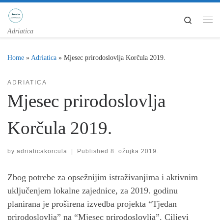
Skip to content
Search
Me
Adriatica
Home
»
Adriatica
»
Mjesec prirodoslovlja Korčula 2019.
ADRIATICA
Mjesec prirodoslovlja
Korčula 2019.
by
adriaticakorcula
|
Published
8. ožujka 2019.
Zbog potrebe za opsežnijim istraživanjima i aktivnim
uključenjem lokalne zajednice, za 2019. godinu
planirana je proširena izvedba projekta “Tjedan
prirodoslovlja” na “Mjesec prirodoslovlja”. Ciljevi