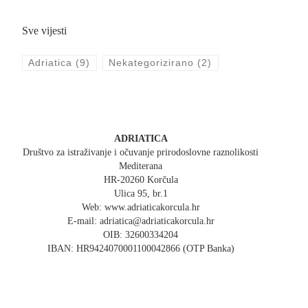
Sve vijesti
Adriatica
(9)
Nekategorizirano
(2)
ADRIATICA
Društvo za istraživanje i očuvanje prirodoslovne raznolikosti
Mediterana
HR-20260 Korčula
Ulica 95, br.1
Web: www.adriaticakorcula.hr
E-mail: adriatica@adriaticakorcula.hr
OIB: 32600334204
IBAN: HR9424070001100042866 (OTP Banka)