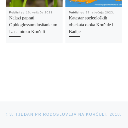
Published
10. veljače 2023.
Published
27. siječnja 2023.
Nalazi paprati
Katastar speleoloških
Ophioglossum lusitanicum
objekata otoka Korčule i
L. na otoku Korčuli
Badije
Post navigation
Previous post
3. TJEDAN PRIRODOSLOVLJA NA KORČULI, 2018.