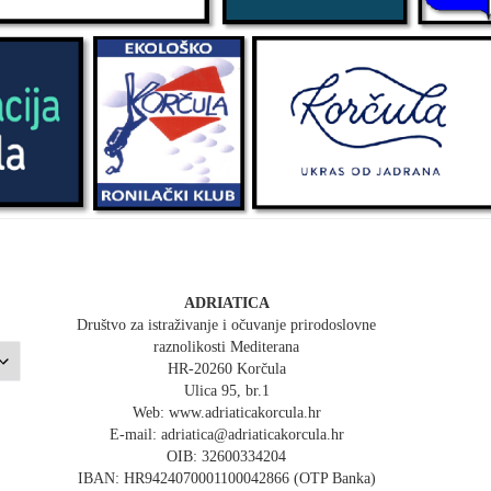
ADRIATICA
Društvo za istraživanje i očuvanje prirodoslovne
raznolikosti Mediterana
HR-20260 Korčula
Ulica 95, br.1
Web: www.adriaticakorcula.hr
E-mail: adriatica@adriaticakorcula.hr
OIB: 32600334204
IBAN: HR9424070001100042866 (OTP Banka)