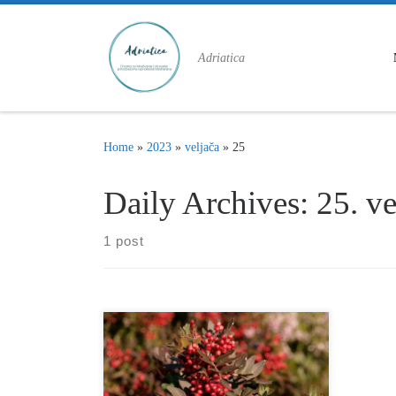
Skip to content
Adriatica
Home
»
2023
»
veljača
»
25
Daily Archives:
25. ve
1 post
Rod Pistacia svrstan je u porodicu
Anacardiace tj. vonjača ili rujeva a
cijela porodica broji samo desetak
svojti u hrvatskoj flori. Sam rod