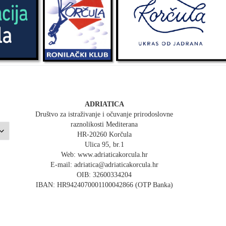
ADRIATICA
Društvo za istraživanje i očuvanje prirodoslovne
raznolikosti Mediterana
HR-20260 Korčula
Ulica 95, br.1
Web: www.adriaticakorcula.hr
E-mail: adriatica@adriaticakorcula.hr
OIB: 32600334204
IBAN: HR9424070001100042866 (OTP Banka)