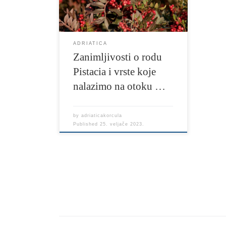
Pistacia kod nas je zastupljen sa četiri
[…]
ADRIATICA
Zanimljivosti o rodu
Pistacia i vrste koje
nalazimo na otoku …
by
adriaticakorcula
Published
25. veljače 2023.